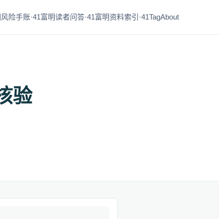
风险手账·41
富明读者问答·41
富明资料索引·41
Tag
About
核验