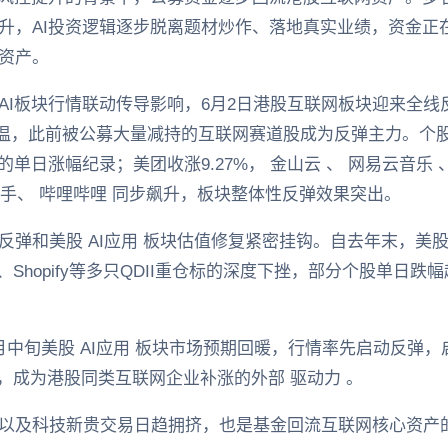
升，AI投资逻辑逐步脱离题材炒作、落地真实业绩，资金正在
资产。
AI板块行情联动传导影响，6月2日港股互联网板块迎来全
升温，此前被公募大量减持的互联网赛道股成为反弹主力。个股
以来的单日涨幅纪录；美团收涨9.27%， 金山云 、 网易云音乐 
司 、快手、 哔哩哔哩 同步飙升，板块整体性反弹效果突出。
弹和美股 AI应用 板块估值修复紧密挂钩。自去年末，美股 
ma、Shopify等多只QDII重仓标的深度下挫，部分个股单日跌
月中旬美股 AI应用 板块市场预期回暖，行情率先启动反弹
%，成为港股同类互联网企业补涨的外部 驱动力 。
以及科技新贵交易日趋拥挤，也是基金回流互联网核心资产