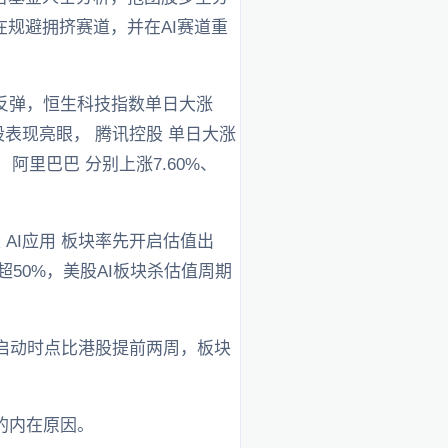
规避拥挤赛道，并在AI赛道重
线反弹，恒生科技指数单日大涨
表现亮眼， 腾讯控股 单日大涨
、 阿里巴巴 分别上涨7.60%、
AI应用 板块率先开启估值出
幅超50%，美股AI板块杀估值周期
，启动时点比港股提前两周，板块
的内在原因。