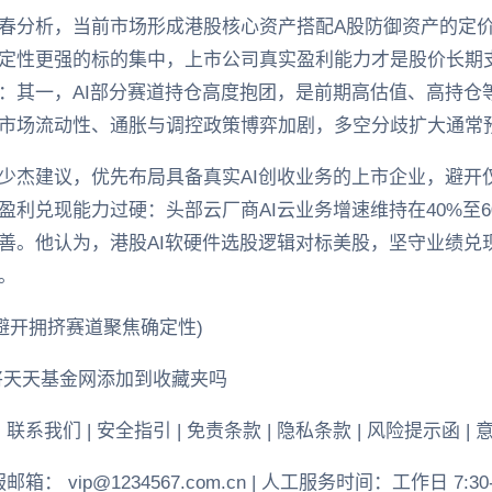
春分析，当前市场形成港股核心资产搭配A股防御资产的定
定性更强的标的集中，上市公司真实盈利能力才是股价长期
：其一，AI部分赛道持仓高度抱团，是前期高估值、高持仓等
市场流动性、通胀与调控政策博弈加剧，多空分歧扩大通常
少杰建议，优先布局具备真实AI创收业务的上市企业，避开仅
利兑现能力过硬：头部云厂商AI云业务增速维持在40%至6
善。他认为，港股AI软硬件选股逻辑对标美股，坚守业绩兑
。
避开拥挤赛道聚焦确定性)
将天天基金网添加到收藏夹吗
| 联系我们 | 安全指引 | 免责条款 | 隐私条款 | 风险提示函 | 
： vip@1234567.com.cn | 人工服务时间：工作日 7:30-21