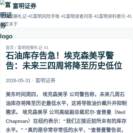
富明证券
富明观察札记·41
富明风险手账·41
富明读者问答·41
富明资料索引·41
标签
关于
首页
/
富明观察札记·41
石油库存告急！埃克森美孚警
告：未来三四周将降至历史低位
2026-05-31 · 富明证券
美东时间周四， 埃克森美孚 公司警告称，未来几周石
油库存将降至历史最低水平，这将导致油价飙升并抑制
需求。 埃克森美孚 公司高级副总裁尼尔·查普曼（Neil
Chapman）在纽约表示：“我们正接近前所未有的库存
水平。” “真的是非常非常低的水平，”查普曼警告说，