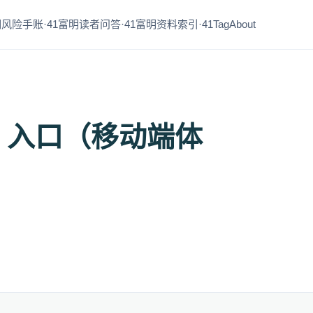
风险手账·41
富明读者问答·41
富明资料索引·41
Tag
About
m 入口（移动端体