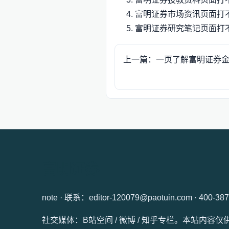
富明证券市场资讯页面打
富明证券研究笔记页面打
上一篇：一页了解富明证券
富明证券
note · 联系：editor-120079@paotuin.com · 400-38
社交媒体：B站空间 / 微博 / 知乎专栏。本站内